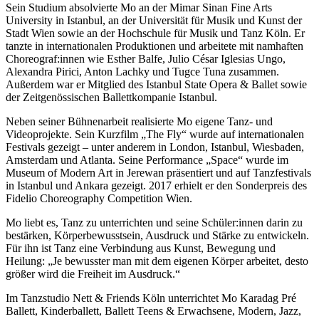
Sein Studium absolvierte Mo an der Mimar Sinan Fine Arts
University in Istanbul, an der Universität für Musik und Kunst der
Stadt Wien sowie an der Hochschule für Musik und Tanz Köln. Er
tanzte in internationalen Produktionen und arbeitete mit namhaften
Choreograf:innen wie Esther Balfe, Julio César Iglesias Ungo,
Alexandra Pirici, Anton Lachky und Tugce Tuna zusammen.
Außerdem war er Mitglied des Istanbul State Opera & Ballet sowie
der Zeitgenössischen Ballettkompanie Istanbul.
Neben seiner Bühnenarbeit realisierte Mo eigene Tanz- und
Videoprojekte. Sein Kurzfilm „The Fly“ wurde auf internationalen
Festivals gezeigt – unter anderem in London, Istanbul, Wiesbaden,
Amsterdam und Atlanta. Seine Performance „Space“ wurde im
Museum of Modern Art in Jerewan präsentiert und auf Tanzfestivals
in Istanbul und Ankara gezeigt. 2017 erhielt er den Sonderpreis des
Fidelio Choreography Competition Wien.
Mo liebt es, Tanz zu unterrichten und seine Schüler:innen darin zu
bestärken, Körperbewusstsein, Ausdruck und Stärke zu entwickeln.
Für ihn ist Tanz eine Verbindung aus Kunst, Bewegung und
Heilung: „Je bewusster man mit dem eigenen Körper arbeitet, desto
größer wird die Freiheit im Ausdruck.“
Im Tanzstudio Nett & Friends Köln unterrichtet Mo Karadag Pré
Ballett, Kinderballett, Ballett Teens & Erwachsene, Modern, Jazz,