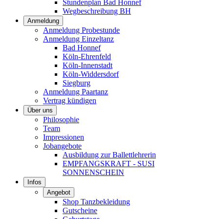
Stundenplan Bad Honnef
Wegbeschreibung BH
Anmeldung
Anmeldung Probestunde
Anmeldung Einzeltanz
Bad Honnef
Köln-Ehrenfeld
Köln-Innenstadt
Köln-Widdersdorf
Siegburg
Anmeldung Paartanz
Vertrag kündigen
Über uns
Philosophie
Team
Impressionen
Jobangebote
Ausbildung zur Ballettlehrerin
EMPFANGSKRAFT - SUSI
SONNENSCHEIN
Infos
Angebot
Shop Tanzbekleidung
Gutscheine