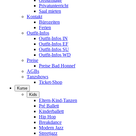
Geburtstage
Privatunterricht
Saal mieten
Kontakt
Bürozeiten
Ferien
Outfit-Infos
Outfit-Infos IN
Outfit-Infos EF
Outfit-Infos SU
Outfit-Infos WD
Preise
Preise Bad Honnef
AGBs
Tanzshows
Ticket-Shop
Kurse
Kids
Eltern-Kind-Tanzen
Pré Ballett
Kinderballett
Hip Hop
Breakdance
Modern Jazz
Streetjazz