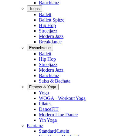
Bauchtanz
Teens
Ballett
Ballett Spitze
Hip Hop
Streetjazz
Modern Jazz
Breakdance
Erwachsene
Ballett
Hip Hop
Streetjazz
Modern Jazz
Bauchtanz
Salsa & Bachata
Fitness & Yoga
Yoga
WOGA - Workout Yoga
Pilates
DanceFIT
Modern Line Dance
Yin Yoga
Paartanz
Standard/Latein