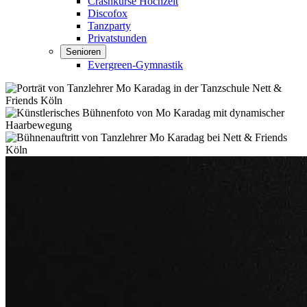
Crashkurse Hochzeit
Discofox
Tanzparty
Privatstunden
Senioren
Evergreen-Gymnastik