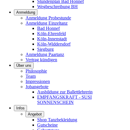
Stundenplan Bad Honnef
Wegbeschreibung BH
Anmeldung
Anmeldung Probestunde
Anmeldung Einzeltanz
Bad Honnef
Köln-Ehrenfeld
Köln-Innenstadt
Köln-Widdersdorf
Siegburg
Anmeldung Paartanz
Vertrag kündigen
Über uns
Philosophie
Team
Impressionen
Jobangebote
Ausbildung zur Ballettlehrerin
EMPFANGSKRAFT - SUSI
SONNENSCHEIN
Infos
Angebot
Shop Tanzbekleidung
Gutscheine