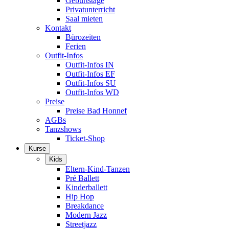
Geburtstage
Privatunterricht
Saal mieten
Kontakt
Bürozeiten
Ferien
Outfit-Infos
Outfit-Infos IN
Outfit-Infos EF
Outfit-Infos SU
Outfit-Infos WD
Preise
Preise Bad Honnef
AGBs
Tanzshows
Ticket-Shop
Kurse
Kids
Eltern-Kind-Tanzen
Pré Ballett
Kinderballett
Hip Hop
Breakdance
Modern Jazz
Streetjazz