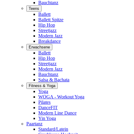
Bauchtanz
Teens
Ballett
Ballett Spitze
Hip Hop
Streetjazz
Modern Jazz
Breakdance
Erwachsene
Ballett
Hip Hop
Streetjazz
Modern Jazz
Bauchtanz
Salsa & Bachata
Fitness & Yoga
Yoga
WOGA - Workout Yoga
Pilates
DanceFIT
Modern Line Dance
Yin Yoga
Paartanz
Standard/Latein