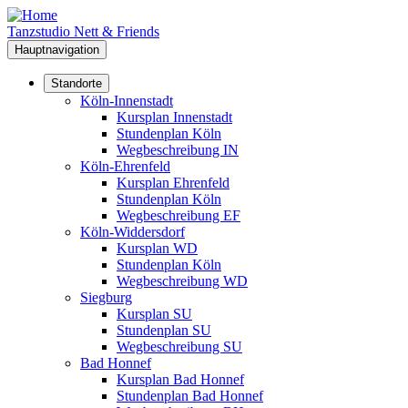
Direkt
zum
Tanzstudio Nett & Friends
Inhalt
Hauptnavigation
Standorte
Köln-Innenstadt
Kursplan Innenstadt
Stundenplan Köln
Wegbeschreibung IN
Köln-Ehrenfeld
Kursplan Ehrenfeld
Stundenplan Köln
Wegbeschreibung EF
Köln-Widdersdorf
Kursplan WD
Stundenplan Köln
Wegbeschreibung WD
Siegburg
Kursplan SU
Stundenplan SU
Wegbeschreibung SU
Bad Honnef
Kursplan Bad Honnef
Stundenplan Bad Honnef