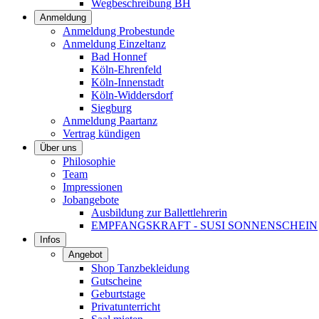
Wegbeschreibung BH
Anmeldung
Anmeldung Probestunde
Anmeldung Einzeltanz
Bad Honnef
Köln-Ehrenfeld
Köln-Innenstadt
Köln-Widdersdorf
Siegburg
Anmeldung Paartanz
Vertrag kündigen
Über uns
Philosophie
Team
Impressionen
Jobangebote
Ausbildung zur Ballettlehrerin
EMPFANGSKRAFT - SUSI SONNENSCHEIN
Infos
Angebot
Shop Tanzbekleidung
Gutscheine
Geburtstage
Privatunterricht