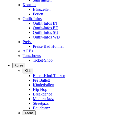
Saal mieten
Kontakt
Bürozeiten
Ferien
Outfit-Infos
Outfit-Infos IN
Outfit-Infos EF
Outfit-Infos SU
Outfit-Infos WD
Preise
Preise Bad Honnef
AGBs
Tanzshows
Ticket-Shop
Kurse
Kids
Eltern-Kind-Tanzen
Pré Ballett
Kinderballett
Hip Hop
Breakdance
Modern Jazz
Streetjazz
Bauchtanz
Teens