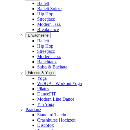
Ballett
Ballett Spitze
Hip Hop
Streetjazz
Modern Jazz
Breakdance
Erwachsene
Ballett
Hip Hop
Streetjazz
Modern Jazz
Bauchtanz
Salsa & Bachata
Fitness & Yoga
Yoga
WOGA - Workout Yoga
Pilates
DanceFIT
Modern Line Dance
Yin Yoga
Paartanz
Standard/Latein
Crashkurse Hochzeit
Discofox