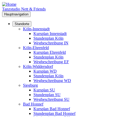
Direkt
zum
Tanzstudio Nett & Friends
Inhalt
Hauptnavigation
Standorte
Köln-Innenstadt
Kursplan Innenstadt
Stundenplan Köln
Wegbeschreibung IN
Köln-Ehrenfeld
Kursplan Ehrenfeld
Stundenplan Köln
Wegbeschreibung EF
Köln-Widdersdorf
Kursplan WD
Stundenplan Köln
Wegbeschreibung WD
Siegburg
Kursplan SU
Stundenplan SU
Wegbeschreibung SU
Bad Honnef
Kursplan Bad Honnef
Stundenplan Bad Honnef