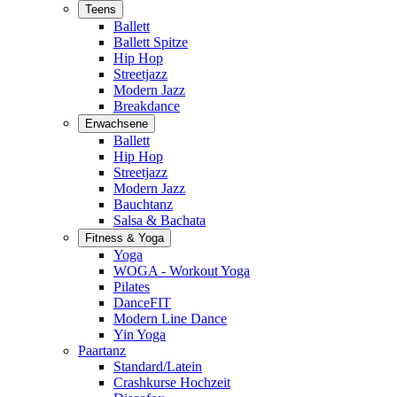
Teens
Ballett
Ballett Spitze
Hip Hop
Streetjazz
Modern Jazz
Breakdance
Erwachsene
Ballett
Hip Hop
Streetjazz
Modern Jazz
Bauchtanz
Salsa & Bachata
Fitness & Yoga
Yoga
WOGA - Workout Yoga
Pilates
DanceFIT
Modern Line Dance
Yin Yoga
Paartanz
Standard/Latein
Crashkurse Hochzeit