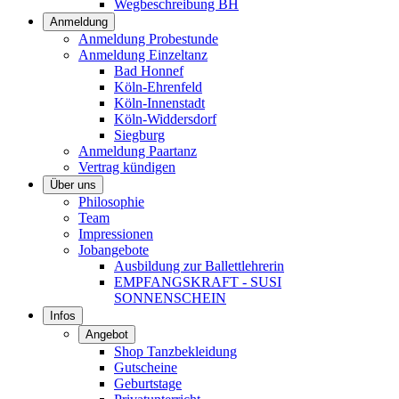
Wegbeschreibung BH
Anmeldung
Anmeldung Probestunde
Anmeldung Einzeltanz
Bad Honnef
Köln-Ehrenfeld
Köln-Innenstadt
Köln-Widdersdorf
Siegburg
Anmeldung Paartanz
Vertrag kündigen
Über uns
Philosophie
Team
Impressionen
Jobangebote
Ausbildung zur Ballettlehrerin
EMPFANGSKRAFT - SUSI
SONNENSCHEIN
Infos
Angebot
Shop Tanzbekleidung
Gutscheine
Geburtstage