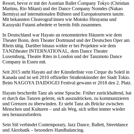
Resort, bevor er mit der Austrian Ballet Company Tokyo (Christian
Martinu, Rio Mitani) und der Dance Company Nomdes (Nakao
Ikemiya) auf internationalen Bühnen und Europatourneen tanzte.
Mit bekannten Choreograf:innen wie Motoko Hirayama und
Kazuyuki Futami arbeitete er bereits früh zusammen.
In Deutschland war Hayato an renommierten Häusern wie dem
Theater Bonn, dem Theater Dortmund und der Deutschen Oper am
Rhein tätig. Darüber hinaus wirkte er bei Projekten wie dem
TANZtheater INTERNATIONAL, dem Dance Theatre
Luxemburg, Theatre Rites in London und der Tanzmoto Dance
Company in Essen mit.
Seit 2015 steht Hayato auf der Künstlerliste von Cirque du Soleil in
Kanada und ist seit 2010 offizieller Straßenkünstler der Stadt Tokio.
Beim NAGOYA DAIDOGEI Festival gewann er 2018 den 2. Platz.
Hayato beschreibt Tanz als seine Sprache. Früher zurückhaltend, hat
er durch das Tanzen gelernt, sich auszudrücken, zu kommunizieren
und Grenzen zu überwinden. Er sieht Tanz als Brücke zwischen
Menschen und Kulturen – und als Weg, sich selbst immer wieder
neu herauszufordern.
Sein Stil verbindet Contemporary, Jazz Dance, Ballett, Streetdance
und Akrobatik – besonders Handbalancing.