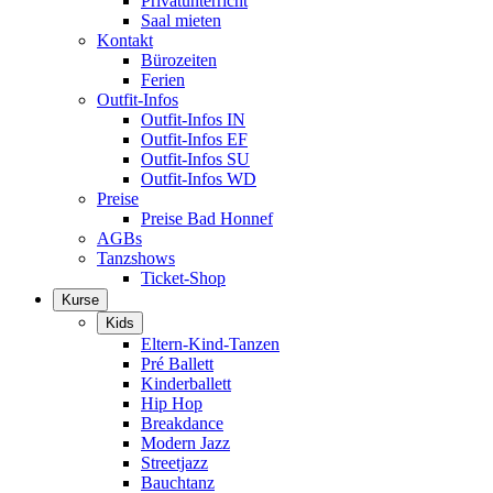
Privatunterricht
Saal mieten
Kontakt
Bürozeiten
Ferien
Outfit-Infos
Outfit-Infos IN
Outfit-Infos EF
Outfit-Infos SU
Outfit-Infos WD
Preise
Preise Bad Honnef
AGBs
Tanzshows
Ticket-Shop
Kurse
Kids
Eltern-Kind-Tanzen
Pré Ballett
Kinderballett
Hip Hop
Breakdance
Modern Jazz
Streetjazz
Bauchtanz